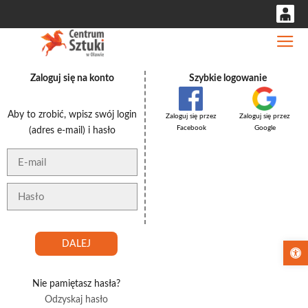
0
Gł
'
0,00
Zaloguj się na konto
Szybkie logowanie
PLN
Aby to zrobić, wpisz swój login
Zaloguj się przez
Zaloguj się przez
14
53
Facebook
Google
(adres e-mail) i hasło
Otwórz pa
Nie pamiętasz hasła?
Odzyskaj hasło