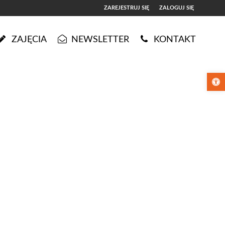
ZAREJESTRUJ SIĘ
ZALOGUJ SIĘ
0
ZAJĘCIA
NEWSLETTER
KONTAKT
0,00
PLN
Otwórz pa
14
5