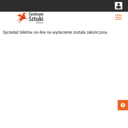
0
Gł
'
0,00
Sprzedaż biletów on-line na wydarzenie została zakończona
PLN
14
53
Otwórz pa