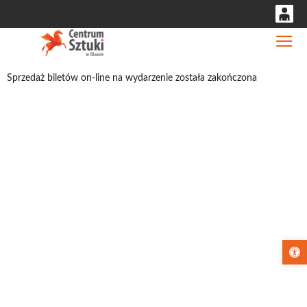
0
Gł
'
0,00
Sprzedaż biletów on-line na wydarzenie została zakończona
PLN
14
53
Otwórz pa