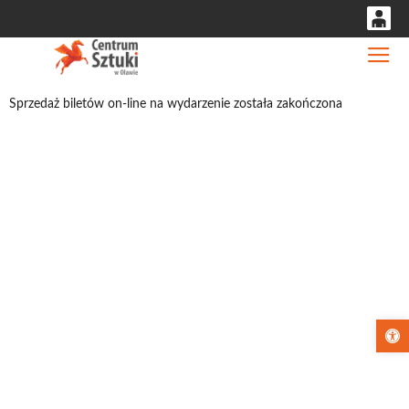
0
Gł
'
0,00
Sprzedaż biletów on-line na wydarzenie została zakończona
PLN
14
53
Otwórz pa