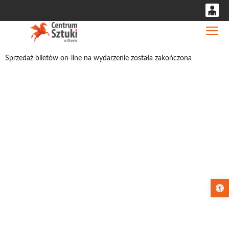
0
Gł
'
0,00
Sprzedaż biletów on-line na wydarzenie została zakończona
PLN
14
53
Otwórz pa