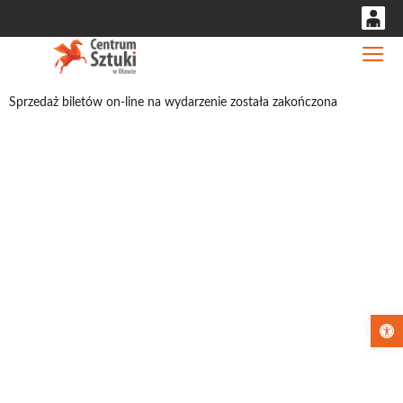
0
Gł
'
0,00
Sprzedaż biletów on-line na wydarzenie została zakończona
PLN
14
52
Otwórz pa