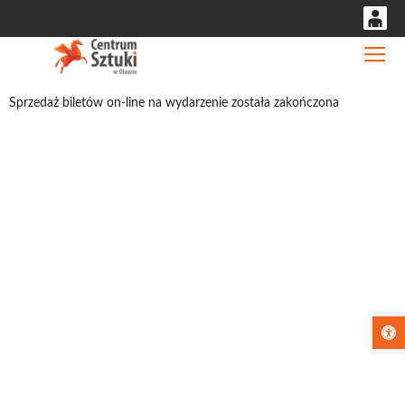
0
Gł
'
0,00
Sprzedaż biletów on-line na wydarzenie została zakończona
PLN
14
53
Otwórz pa