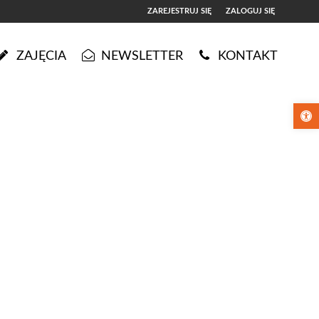
ZAREJESTRUJ SIĘ
ZALOGUJ SIĘ
0
ZAJĘCIA
NEWSLETTER
KONTAKT
0,00
PLN
Otwórz pa
14
5