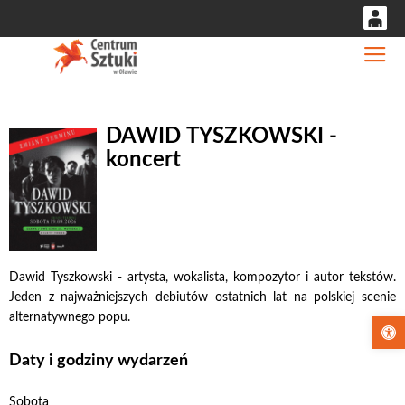
0
Gł
'
0,00
PLN
DAWID TYSZKOWSKI -
koncert
14
52
Dawid Tyszkowski - artysta, wokalista, kompozytor i autor tekstów.
Jeden z najważniejszych debiutów ostatnich lat na polskiej scenie
alternatywnego popu.
Otwórz pa
Daty i godziny wydarzeń
Sobota