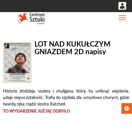
0
Gł
'
0,00
PLN
LOT NAD KUKUŁCZYM
GNIAZDEM 2D napisy
14
53
Historia złodzieja, szulera i chuligana, który, by uniknąć więzienia,
udaje niepoczytalność. Trafia do szpitala dla umysłowo chorych, gdzie
twardą ręką rządzi siostra Ratched.
Otwórz pa
TO WYDARZENIE JUŻ SIĘ ODBYŁO