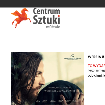
'
WERSJA JU
TO WYDARZ
Tego samego
odbiciami, 