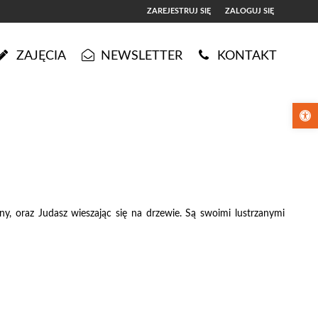
ZAREJESTRUJ SIĘ
ZALOGUJ SIĘ
0
ZAJĘCIA
NEWSLETTER
KONTAKT
0,00
PLN
Otwórz pa
14
5
ny, oraz Judasz wieszając się na drzewie. Są swoimi lustrzanymi